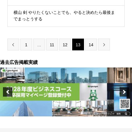
横山 剣 やりたくないことでも、やると決めたら最後ま
でまっとうする
1
…
11
12
13
14


過去広告掲載実績