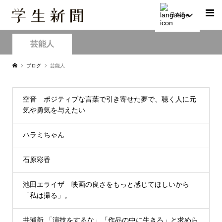
日本語
芸能人
ブログ
芸能人
空音 ポジティブな言葉で引き寄せた夢で、聴く人に元
気や勇気を与えたい
ハラミちゃん
石原彩香
池田エライザ 映画の良さをもっと感じてほしいから
「私は撮る」。
井浦新 「演技をするな」「作品の中に生きろ」と求めら