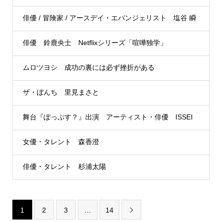
俳優 / 冒険家 / アースデイ・エバンジェリスト 塩谷 瞬
俳優 鈴鹿央士 Netflixシリーズ「喧嘩独学」
ムロツヨシ 成功の裏には必ず挫折がある
ザ・ぼんち 里見まさと
舞台『ぽっぷす？』出演 アーティスト・俳優 ISSEI
女優・タレント 森香澄
俳優・タレント 杉浦太陽
1
2
3
…
14
