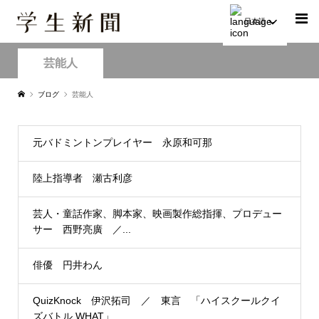
日本語
芸能人
ブログ
芸能人
元バドミントンプレイヤー 永原和可那
陸上指導者 瀬古利彦
芸人・童話作家、脚本家、映画製作総指揮、プロデュー
サー 西野亮廣 ／...
俳優 円井わん
QuizKnock 伊沢拓司 ／ 東言 「ハイスクールクイ
ズバトル WHAT」