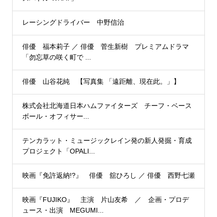
レーシングドライバー 中野信治
俳優 福本莉子 ／ 俳優 菅生新樹 プレミアムドラマ
「勿忘草の咲く町で ...
俳優 山谷花純 【写真集 「遠距離、現在此。」】
株式会社北海道日本ハムファイターズ チーフ・ベース
ボール・オフィサー...
テンカラット・ミュージックレイン発の新人発掘・育成
プロジェクト「OPALI...
映画『免許返納!?』 俳優 舘ひろし ／ 俳優 西野七瀬
映画『FUJIKO』 主演 片山友希 ／ 企画・プロデ
ュース・出演 MEGUMI...