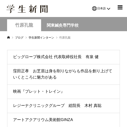
日本語
竹原孔龍
関東鍼灸専門学校
ブログ
学生新聞インターン
竹原孔龍
ビッグローブ株式会社 代表取締役社長 有泉 健
窪田正孝 お芝居は身を削りながらも作品を創り上げて
いくところに魅力がある
映画『ブレット・トレイン』
レジーナクリニックグループ 総院長 木村 真聡
アートアクアリウム美術館GINZA